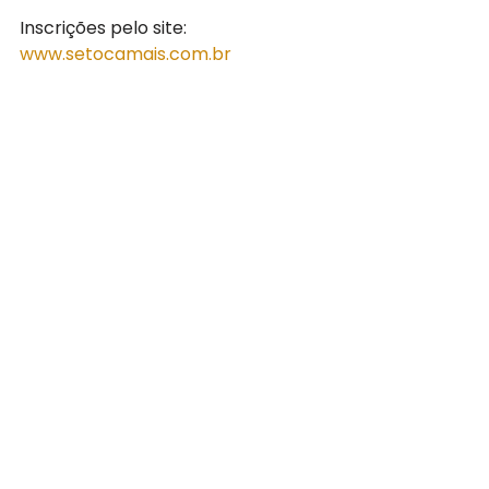
Inscrições pelo site: 
www.setocamais.com.br
Dúvidas pelo whatsapp: 11 98112-
6269
Quero Me Inscrever!
Comentários
Escreva um comentário